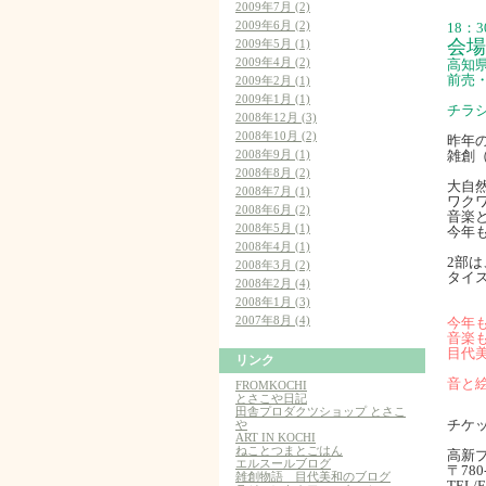
2009年7月 (2)
2009年6月 (2)
18：
会
2009年5月 (1)
2009年4月 (2)
高知県
前売・
2009年2月 (1)
2009年1月 (1)
チラ
2008年12月 (3)
2008年10月 (2)
昨年
2008年9月 (1)
雑創
2008年8月 (2)
大自
2008年7月 (1)
ワク
2008年6月 (2)
音楽
2008年5月 (1)
今年
2008年4月 (1)
2部
2008年3月 (2)
タイ
2008年2月 (4)
2008年1月 (3)
2007年8月 (4)
今年
音楽
目代
リンク
音と
FROMKOCHI
とさこや日記
田舎プロダクツショップ とさこ
チケ
や
ART IN KOCHI
ねことつまとごはん
高新
エルスールブログ
〒78
雑創物語 目代美和のブログ
TEL/F