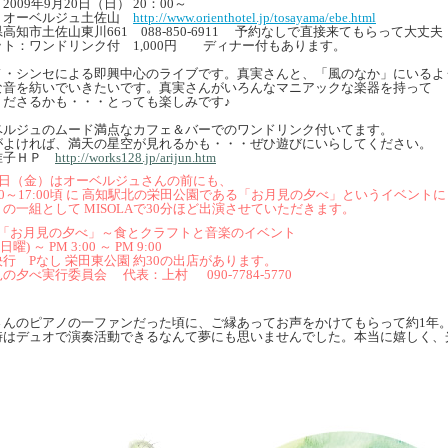
2009年9月20日（日） 20：00～
：オーベルジュ土佐山
http://www.orienthotel.jp/tosayama/ebe.html
高知市土佐山東川661 088-850-6911 予約なしで直接来てもらって大丈夫
ット：ワンドリンク付 1,000円 ディナー付もあります。
ノ・シンセによる即興中心のライブです。真実さんと、「風のなか」にいるよ
な音を紡いでいきたいです。真実さんがいろんなマニアックな楽器を持って
くださるかも・・・とっても楽しみです♪
ベルジュのムード満点なカフェ＆バーでのワンドリンク付いてます。
がよければ、満天の星空が見れるかも・・・ぜひ遊びにいらしてください。
准子ＨＰ
http://works128.jp/arijun.htm
20日（金）はオーベルジュさんの前にも、
30～17:00頃 に 高知駅北の栄田公園である「お月見の夕べ」というイベントに
トの一組として
MISOLAで30分ほど出演させていただきます。
回「お月見の夕べ」～食とクラフトと音楽のイベント
(日曜) ～ PM 3:00 ～ PM 9:00
行 Pなし 栄田東公園 約30の出店があります。
の夕べ実行委員会 代表：上村 090-7784-5770
さんのピアノの一ファンだった頃に、ご縁あってお声をかけてもらって約1年
時はデュオで演奏活動できるなんて夢にも思いませんでした。本当に嬉しく、