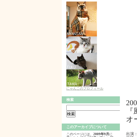
にゃんこのプロフィール
検索
200
『
オ
このアーカイブについて
出演
このページには、
2009年9月
に