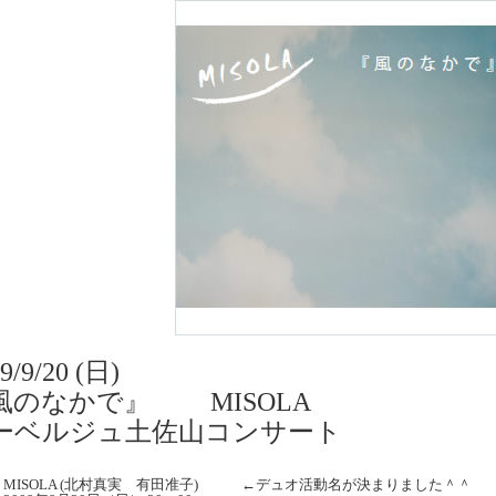
9/9/20 (日)
風のなかで』 MISOLA
ーベルジュ土佐山コンサート
：MISOLA (北村真実 有田准子) ←デュオ活動名が決まりました＾＾