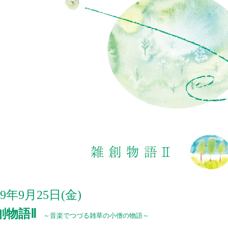
09年9月25日(金)
創物語Ⅱ
～音楽でつづる雑草の小僧の物語～