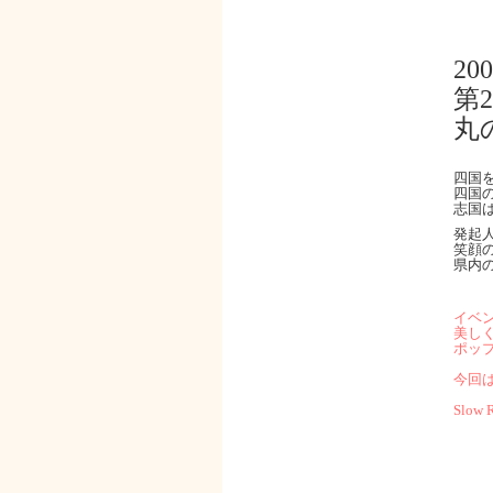
200
第
丸
四国
四国
志国
発起
笑顔
県内
イベ
美し
ポップ
今回
Slo