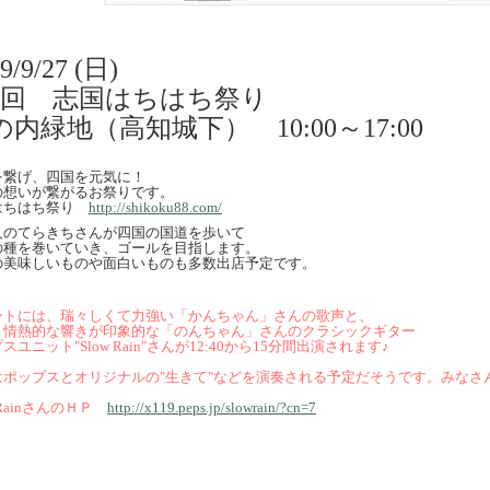
9/9/27 (日)
2回 志国はちはち祭り
の内緑地（高知城下） 10:00～17:00
を繋げ、四国を元気に！
の想いが繋がるお祭りです。
はちはち祭り
http://shikoku88.com/
人のてらきちさんが四国の国道を歩いて
の種を巻いていき、ゴールを目指します。
の美味しいものや面白いものも多数出店予定です。
ントには、瑞々しくて力強い「かんちゃん」さんの歌声と、
く情熱的な響きが印象的な「のんちゃん」さんのクラシックギター
スユニット"Slow Rain"さんが12:40から15分間出演されます♪
はポップスとオリジナルの"生きて"などを演奏される予定だそうです。みなさ
w RainさんのＨＰ
http://x119.peps.jp/slowrain/?cn=7