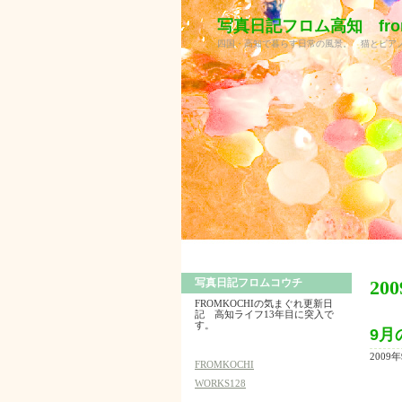
写真日記フロム高知 from
四国・高知で暮らす日常の風景。 猫とピア
写真日記フロムコウチ
20
FROMKOCHIの気まぐれ更新日
記 高知ライフ13年目に突入で
す。
9月
2009年
FROMKOCHI
WORKS128