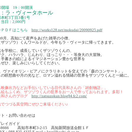
30開場 19：00開演
場：ラ・ヴィータホール
本町3丁目3番1号
当日：2,000円
シＰＤＦはこちら
http://works128.net/mokudai/20090925.pdf
の9月、高知にて産声をあげた雑草の小僧、
（ザツゾウ）くんワールドが、今年もラ・ヴィータに帰ってきます。
然を学校に、成長していくザツゾウくんの、
ワク、ハラハラ、じんわり、ほっこり・・・等身大の大冒険。
と手書きの絵によるイマジネーション豊かな世界を
もぜひ、楽しみにいらしてください。
は、ヴァイオリン・ピアノにクラリネットを交えての「森のコンサート」。
スの瞑想曲や月の光など、ロマン溢れる情緒の世界をザツゾウくんと一緒に。
も映像出力などお手伝いしている目代美和さんの「雑創物語」、
も絵もふくめ、ザツゾウくんの世界をお一人で作っておられます。多彩！
美和さんのブログ
http://zatsuzokun.blog94.fc2.com/
絵でつづる異空間にぜひご来場ください♪
ット・お問い合わせは
プレイガイド
0-8666 高知市本町3-2-15 高知新聞放送会館１Ｆ
AX：088-825-4335 E-mail：kpg@kochi-sk.co.jp