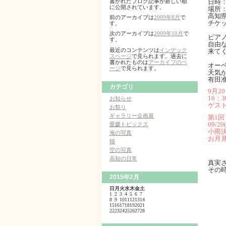
日時：
書かれたブログ記事が新しい順
に公開されています。
場所
高知県
前のアーカイブは
2009年8月
で
チケ
す。
次のアーカイブは
2009年10月
で
ピア
す。
自由
最近のコンテンツは
インデック
来て
スページ
で見られます。過去に
書かれたものは
アーカイブのペ
オー
ージ
で見られます。
天気
有田
カテゴリ
9月
16：
お知らせ
ゲス
お祭り
ギャラリー企画展
第1
09/20
愛媛トピックス
小雨決
海の写真
お月見
猫
空の写真
高知の日常
真実
その
2015年2月
日
月
火
水
木
金
土
1
2
3
4
5
6
7
8
9
10
11
12
13
14
15
16
17
18
19
20
21
22
23
24
25
26
27
28