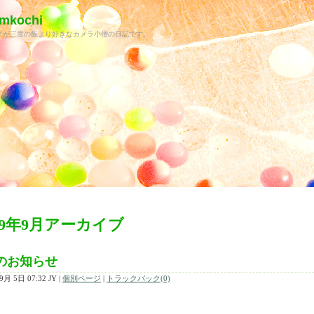
kochi
ノが三度の飯より好きなカメラ小僧の日記です。
09年9月アーカイブ
のお知らせ
9月 5日 07:32 JY
|
個別ページ
|
トラックバック(0)