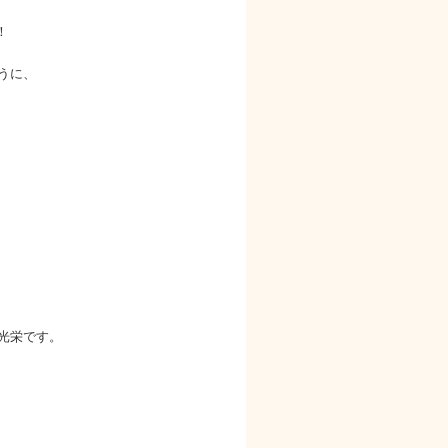
！
うに、
。
光栄です。