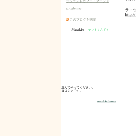
ラジエントカフェ・ターシャ
googlemap
ラ・
http:/
このブログを購読
Maukie
ヤマトくんです
遊んでやってください。
ヨロシクです。
maukie home