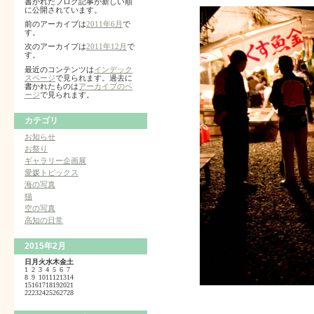
書かれたブログ記事が新しい順
に公開されています。
前のアーカイブは
2011年6月
で
す。
次のアーカイブは
2011年12月
で
す。
最近のコンテンツは
インデック
スページ
で見られます。過去に
書かれたものは
アーカイブのペ
ージ
で見られます。
カテゴリ
お知らせ
お祭り
ギャラリー企画展
愛媛トピックス
海の写真
猫
空の写真
高知の日常
2015年2月
日
月
火
水
木
金
土
1
2
3
4
5
6
7
8
9
10
11
12
13
14
15
16
17
18
19
20
21
22
23
24
25
26
27
28