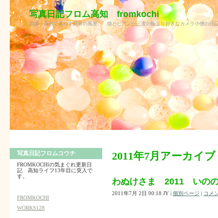
写真日記フロム高知 fromkochi
四国・高知で暮らす日常の風景。 猫とピアノが三度の飯より好きなカメラ小僧の
写真日記フロムコウチ
2011年7月アーカイブ
FROMKOCHIの気まぐれ更新日
記 高知ライフ13年目に突入で
す。
わぬけさま 2011 いの
2011年7月 2日 00:18 JY
|
個別ページ
|
コメン
FROMKOCHI
WORKS128