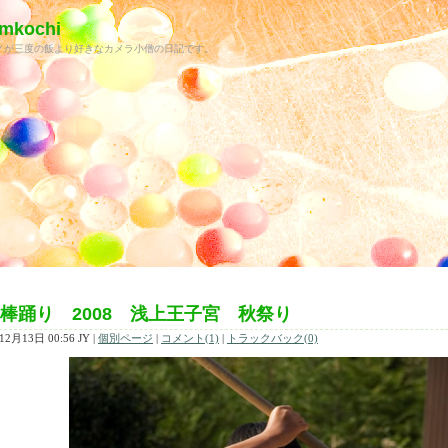
kochi
ノが三度の飯より好きなカメラ小僧の日記です。
棒踊り 2008 浅上王子宮 秋祭り
12月13日 00:56 JY
|
個別ページ
|
コメント(1)
|
トラックバック(0)