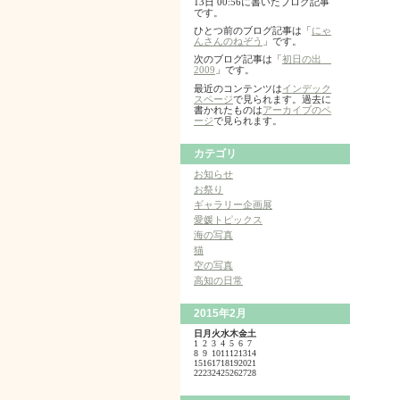
13日 00:56に書いたブログ記事
です。
ひとつ前のブログ記事は「
にゃ
んさんのねぞう
」です。
次のブログ記事は「
初日の出
2009
」です。
最近のコンテンツは
インデック
スページ
で見られます。過去に
書かれたものは
アーカイブのペ
ージ
で見られます。
カテゴリ
お知らせ
お祭り
ギャラリー企画展
愛媛トピックス
海の写真
猫
空の写真
高知の日常
2015年2月
日
月
火
水
木
金
土
1
2
3
4
5
6
7
8
9
10
11
12
13
14
15
16
17
18
19
20
21
22
23
24
25
26
27
28