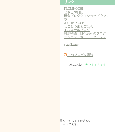
リンク
FROMKOCHI
とさこや日記
田舎プロダクツショップ とさこ
や
ART IN KOCHI
ねことつまとごはん
エルスールブログ
雑創物語 目代美和のブログ
ラジエントカフェ・ターシャ
googlemap
このブログを購読
Maukie
ヤマトくんです
遊んでやってください。
ヨロシクです。