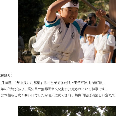
北棒踊り】
11月18日、2年ぶりにお邪魔することができた浅上王子宮神社の棒踊り。
０年の伝統があり、高知県の無形民俗文化財に指定されている神事です。
日は木枯らし吹く寒い日でしたが晴天にめぐまれ、境内周辺は清清しい空気で