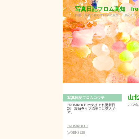
写真日記フロム高知 from
四国・高知で暮らす日常の風景。 猫とピア
山北
写真日記フロムコウチ
2008年
FROMKOCHIの気まぐれ更新日
記 高知ライフ13年目に突入で
す。
FROMKOCHI
WORKS128