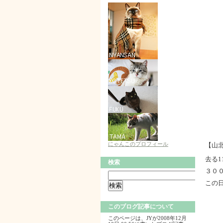
にゃんこのプロフィール
【山
去る
検索
３０
この
このブログ記事について
このページは、JYが2008年12月